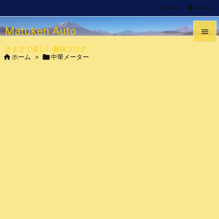

Feedly
RSS
Matuken Auto

きままで楽しい趣味ブログ


ホーム
>

中華メーター
メニュ

サイド

前へ

次へ

検索