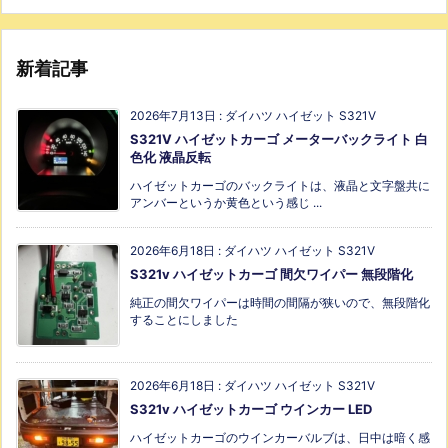
新着記事
2026年7月13日
:
ダイハツ ハイゼット S321V
S321V ハイゼットカーゴ メーターバックライト 白
色化 液晶反転
ハイゼットカーゴのバックライトは、液晶と文字盤共に
アンバーというか黄色という感じ ...
2026年6月18日
:
ダイハツ ハイゼット S321V
S321v ハイゼットカーゴ 間欠ワイパー 無段階化
純正の間欠ワイパーは時間の間隔が狭いので、無段階化
することにしました
2026年6月18日
:
ダイハツ ハイゼット S321V
S321v ハイゼットカーゴ ウインカー LED
ハイゼットカーゴのウインカーバルブは、日中は暗く感