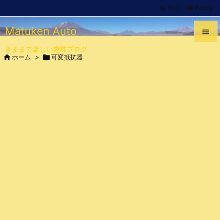

Feedly
RSS
Matuken Auto

きままで楽しい趣味ブログ


ホーム
>

可変抵抗器
メニュ

サイド

前へ

次へ

検索