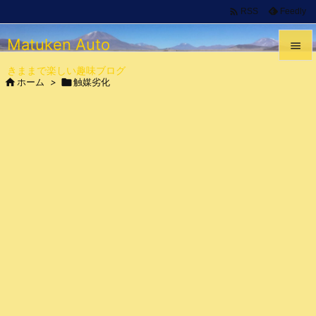

Feedly
RSS
Matuken Auto

きままで楽しい趣味ブログ


ホーム
>

触媒劣化
メニュ

サイド

前へ

次へ

検索