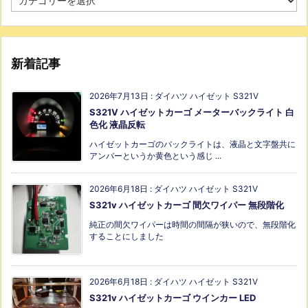
新着記事
2026年7月13日
:
ダイハツ ハイゼット S321V
S321V ハイゼットカーゴ メーターバックライト 白
色化 液晶反転
ハイゼットカーゴのバックライトは、液晶と文字盤共に
アンバーというか黄色という感じ ...
2026年6月18日
:
ダイハツ ハイゼット S321V
S321v ハイゼットカーゴ 間欠ワイパー 無段階化
純正の間欠ワイパーは時間の間隔が狭いので、無段階化
することにしました
2026年6月18日
:
ダイハツ ハイゼット S321V
S321v ハイゼットカーゴ ウインカー LED