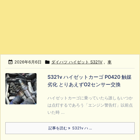

2026年6月6日

ダイハツ ハイゼット S321V
,
車
S321v ハイゼットカーゴ P0420 触媒
劣化 とりあえずO2センサー交換
ハイゼットカーゴに乗っていたら誰しもいつか
は点灯するであろう「エンジン警告灯」以前点
いた時 ...
記事を読む
S321v ハ ...