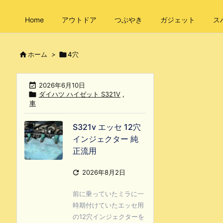
Home
アウトドア
つぶやき
ガジェット
ス

ホーム
>

4穴

2026年6月10日

ダイハツ ハイゼット S321V
,
車
S321v エッセ 12穴
インジェクター 純
正流用

2026年8月2日
前に乗っていたミラに一
時期付けていたエッセ用
の12穴インジェクターを