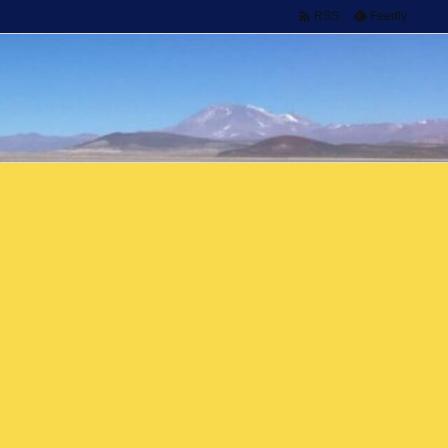

Feedly
RSS