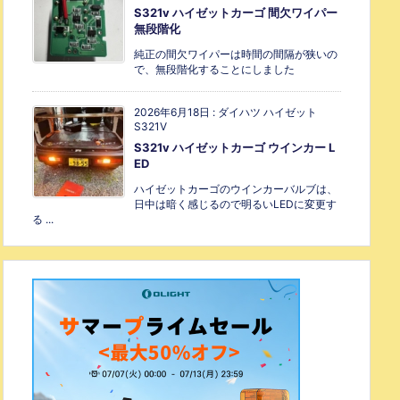
S321v ハイゼットカーゴ 間欠ワイパー
無段階化
純正の間欠ワイパーは時間の間隔が狭いの
で、無段階化することにしました
2026年6月18日
:
ダイハツ ハイゼット
S321V
S321v ハイゼットカーゴ ウインカー L
ED
ハイゼットカーゴのウインカーバルブは、
日中は暗く感じるので明るいLEDに変更す
る ...