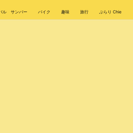
バル サンバー
バイク
趣味
旅行
ぶらり Chie