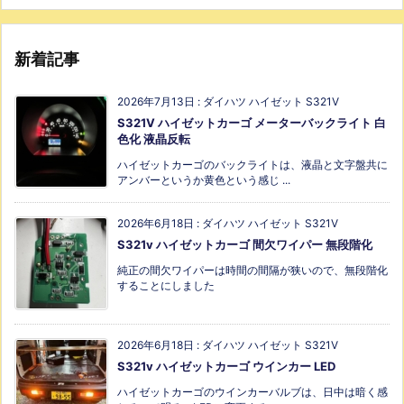
新着記事
2026年7月13日
:
ダイハツ ハイゼット S321V
S321V ハイゼットカーゴ メーターバックライト 白
色化 液晶反転
ハイゼットカーゴのバックライトは、液晶と文字盤共に
アンバーというか黄色という感じ ...
2026年6月18日
:
ダイハツ ハイゼット S321V
S321v ハイゼットカーゴ 間欠ワイパー 無段階化
純正の間欠ワイパーは時間の間隔が狭いので、無段階化
することにしました
2026年6月18日
:
ダイハツ ハイゼット S321V
S321v ハイゼットカーゴ ウインカー LED
ハイゼットカーゴのウインカーバルブは、日中は暗く感