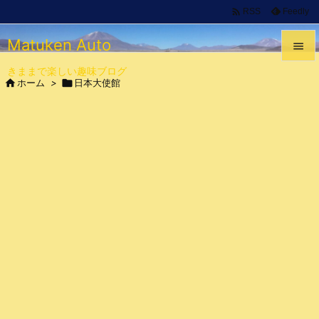

Feedly
RSS
Matuken Auto

きままで楽しい趣味ブログ


ホーム
>

日本大使館
メニュ

サイド

前へ

次へ

検索