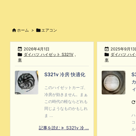

ホーム
>

エアコン

2026年4月1日

2025年9月13

ダイハツ ハイゼット S321V
,

ダイハツ ハイゼ
車
車
S321v 冷房 快適化
S
カ
このハイゼットカーゴ、
冷房が効きません。まぁ
この時代の軽ならどれも

同じようなものかもしれ
ハ
ま ...
コ
記事を読む
S321v 冷 ...
ル