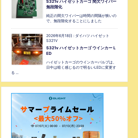
S321v ハイゼットカーゴ 間欠ワイパー
無段階化
純正の間欠ワイパーは時間の間隔が狭いの
で、無段階化することにしました
2026年6月18日
:
ダイハツ ハイゼット
S321V
S321v ハイゼットカーゴ ウインカー L
ED
ハイゼットカーゴのウインカーバルブは、
日中は暗く感じるので明るいLEDに変更す
る ...