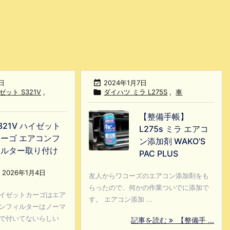
日

2024年1月7日
ット S321V
,

ダイハツ ミラ L275S
,
車
【整備手帳】
321V ハイゼット
L275s ミラ エアコ
ーゴ エアコンフ
ン添加剤 WAKO’S
ィルター取り付け
PAC PLUS
2026年1月4日
友人からワコーズのエアコン添加剤をも
らったので、何かの作業ついでに添加で
イゼットカーゴはエア
す。 エアコン添加 ...
ンフィルターはノーマ
で付いてないらしい
記事を読む
【整備手 ...