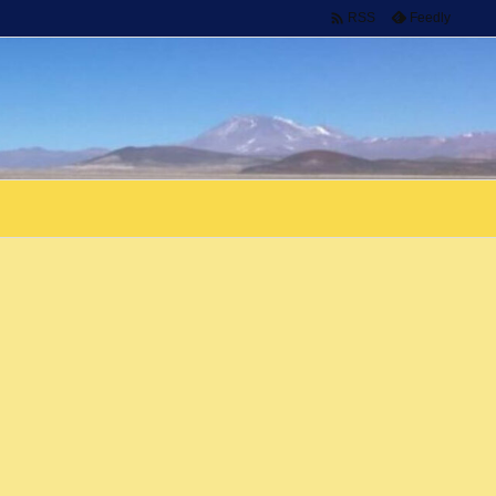

Feedly
RSS