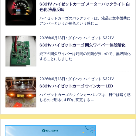
S321V ハイゼットカーゴ メーターバックライト 白
色化 液晶反転
ハイゼットカーゴのバックライトは、液晶と文字盤共に
アンバーというか黄色という感じ ...
2026年6月18日
:
ダイハツ ハイゼット S321V
S321v ハイゼットカーゴ 間欠ワイパー 無段階化
純正の間欠ワイパーは時間の間隔が狭いので、無段階化
することにしました
2026年6月18日
:
ダイハツ ハイゼット S321V
S321v ハイゼットカーゴ ウインカー LED
ハイゼットカーゴのウインカーバルブは、日中は暗く感
じるので明るいLEDに変更する ...