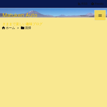

Feedly
RSS
Matuken Auto

きままで楽しい趣味ブログ


ホーム
>

清掃
メニュ

サイド

前へ

次へ

検索