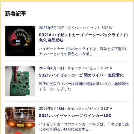
新着記事
2026年7月13日
:
ダイハツ ハイゼット S321V
S321V ハイゼットカーゴ メーターバックライト 白
色化 液晶反転
ハイゼットカーゴのバックライトは、液晶と文字盤共に
アンバーというか黄色という感じ ...
2026年6月18日
:
ダイハツ ハイゼット S321V
S321v ハイゼットカーゴ 間欠ワイパー 無段階化
純正の間欠ワイパーは時間の間隔が狭いので、無段階化
することにしました
2026年6月18日
:
ダイハツ ハイゼット S321V
S321v ハイゼットカーゴ ウインカー LED
ハイゼットカーゴのウインカーバルブは、日中は暗く感
じるので明るいLEDに変更する ...