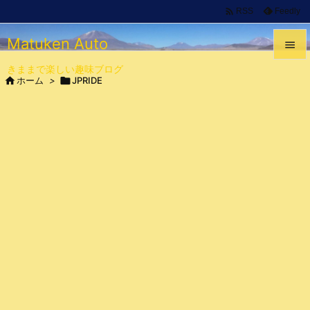

Feedly
RSS
Matuken Auto

きままで楽しい趣味ブログ


ホーム
>

JPRIDE
メニュ

サイド

前へ

次へ

検索