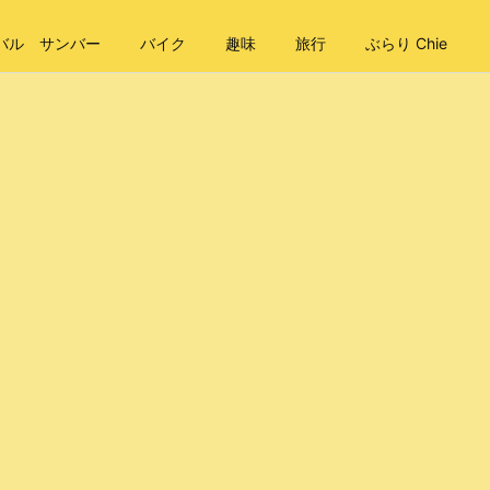
バル サンバー
バイク
趣味
旅行
ぶらり Chie