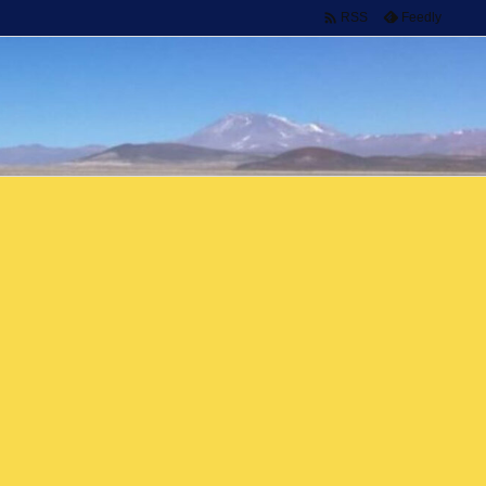

Feedly
RSS