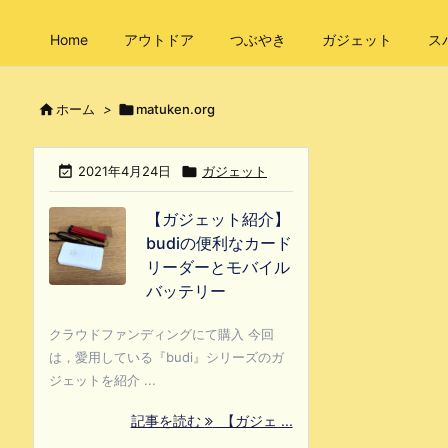
Home
アウトドア
つぶやき
ガジェット
ス

ホーム
>

matuken.org

2021年4月24日

ガジェット
【ガジェット紹介】
budiの便利なカード
リーダーとモバイル
バッテリー
クラウドファンディングにて購入 今回
は，愛用している『budi』シリーズのガ
ジェットを紹介 ...
記事を読む
【ガジェ ...