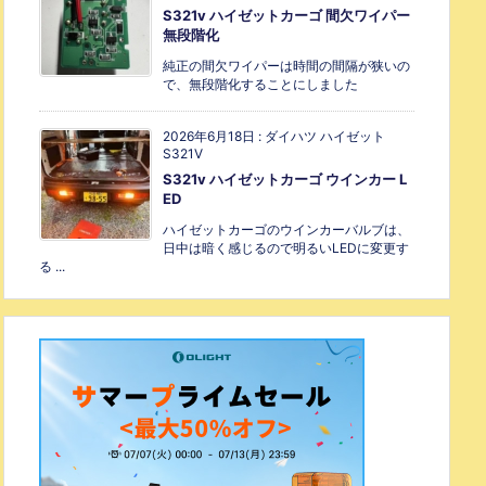
S321v ハイゼットカーゴ 間欠ワイパー
無段階化
純正の間欠ワイパーは時間の間隔が狭いの
で、無段階化することにしました
2026年6月18日
:
ダイハツ ハイゼット
S321V
S321v ハイゼットカーゴ ウインカー L
ED
ハイゼットカーゴのウインカーバルブは、
日中は暗く感じるので明るいLEDに変更す
る ...