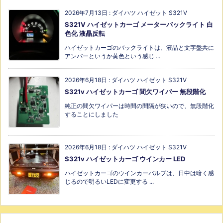
2026年7月13日
:
ダイハツ ハイゼット S321V
S321V ハイゼットカーゴ メーターバックライト 白
色化 液晶反転
ハイゼットカーゴのバックライトは、液晶と文字盤共に
アンバーというか黄色という感じ ...
2026年6月18日
:
ダイハツ ハイゼット S321V
S321v ハイゼットカーゴ 間欠ワイパー 無段階化
純正の間欠ワイパーは時間の間隔が狭いので、無段階化
することにしました
2026年6月18日
:
ダイハツ ハイゼット S321V
S321v ハイゼットカーゴ ウインカー LED
ハイゼットカーゴのウインカーバルブは、日中は暗く感
じるので明るいLEDに変更する ...