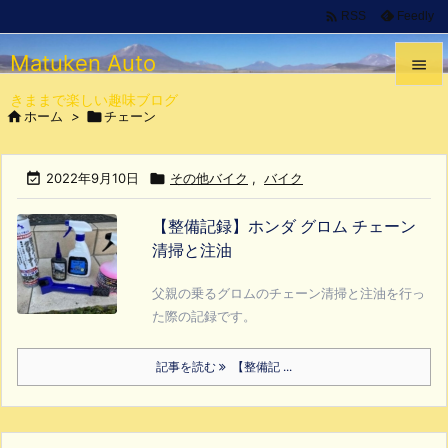

Feedly
RSS
Matuken Auto

きままで楽しい趣味ブログ


ホーム
>

チェーン
メニュ


2022年9月10日

その他バイク
,
バイク
サイド

【整備記録】ホンダ グロム チェーン
前へ
清掃と注油

次へ
父親の乗るグロムのチェーン清掃と注油を行っ

た際の記録です。
検索
記事を読む
【整備記 ...