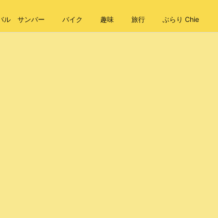
バル サンバー
バイク
趣味
旅行
ぶらり Chie