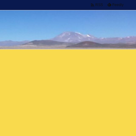

Feedly
RSS