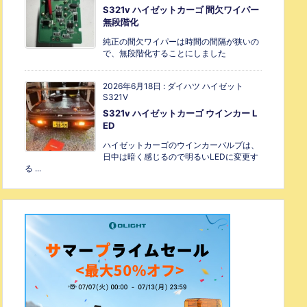
S321v ハイゼットカーゴ 間欠ワイパー
無段階化
純正の間欠ワイパーは時間の間隔が狭いの
で、無段階化することにしました
2026年6月18日
:
ダイハツ ハイゼット
S321V
S321v ハイゼットカーゴ ウインカー L
ED
ハイゼットカーゴのウインカーバルブは、
日中は暗く感じるので明るいLEDに変更す
る ...