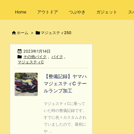
Home
アウトドア
つぶやき
ガジェット
ス

ホーム
>

マジェスティ250

2023年1月14日

その他バイク
,
バイク
,
マジェスティC
【整備記録】ヤマハ
マジェスティC テー
ルランプ加工
マジェスティCに乗って
いた時の整備記録です。
すでに色々カスタムされ
ていましたので、最初に
や ...