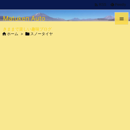

Feedly
RSS
Matuken Auto

きままで楽しい趣味ブログ


ホーム
>

スノータイヤ
メニュ

サイド

前へ

次へ

検索