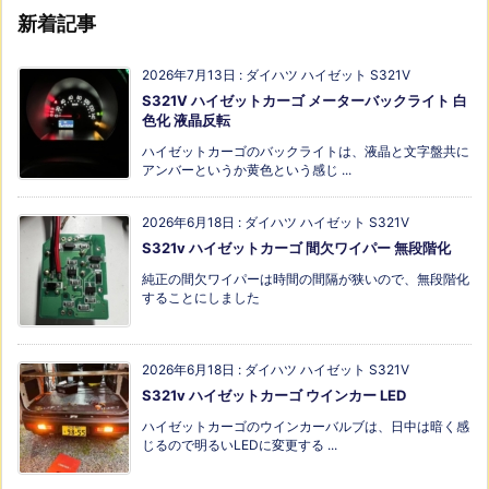
新着記事
2026年7月13日
:
ダイハツ ハイゼット S321V
S321V ハイゼットカーゴ メーターバックライト 白
色化 液晶反転
ハイゼットカーゴのバックライトは、液晶と文字盤共に
アンバーというか黄色という感じ ...
2026年6月18日
:
ダイハツ ハイゼット S321V
S321v ハイゼットカーゴ 間欠ワイパー 無段階化
純正の間欠ワイパーは時間の間隔が狭いので、無段階化
することにしました
2026年6月18日
:
ダイハツ ハイゼット S321V
S321v ハイゼットカーゴ ウインカー LED
ハイゼットカーゴのウインカーバルブは、日中は暗く感
じるので明るいLEDに変更する ...