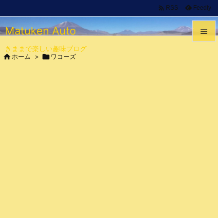

Feedly
RSS
Matuken Auto

きままで楽しい趣味ブログ


ホーム
>

ワコーズ
メニュ

サイド

前へ

次へ

検索