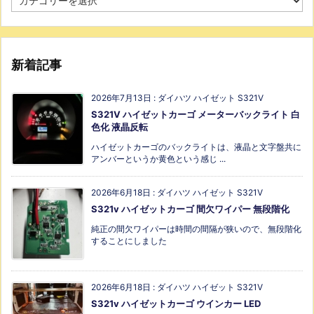
新着記事
2026年7月13日
:
ダイハツ ハイゼット S321V
S321V ハイゼットカーゴ メーターバックライト 白
色化 液晶反転
ハイゼットカーゴのバックライトは、液晶と文字盤共に
アンバーというか黄色という感じ ...
2026年6月18日
:
ダイハツ ハイゼット S321V
S321v ハイゼットカーゴ 間欠ワイパー 無段階化
純正の間欠ワイパーは時間の間隔が狭いので、無段階化
することにしました
2026年6月18日
:
ダイハツ ハイゼット S321V
S321v ハイゼットカーゴ ウインカー LED