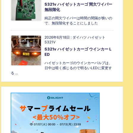
S321v ハイゼットカーゴ 間欠ワイパー
無段階化
純正の間欠ワイパーは時間の間隔が狭いの
で、無段階化することにしました
2026年6月18日
:
ダイハツ ハイゼット
S321V
S321v ハイゼットカーゴ ウインカー L
ED
ハイゼットカーゴのウインカーバルブは、
日中は暗く感じるので明るいLEDに変更す
る ...