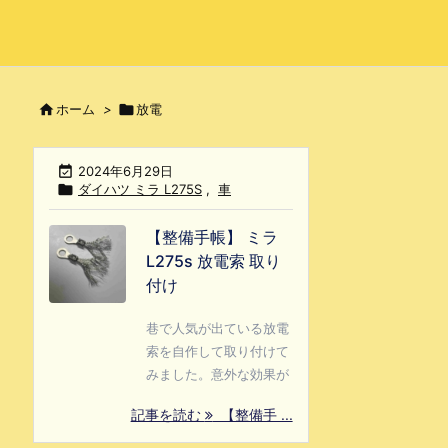

ホーム
>

放電

2024年6月29日

ダイハツ ミラ L275S
,
車
【整備手帳】 ミラ
L275s 放電索 取り
付け
巷で人気が出ている放電
索を自作して取り付けて
みました。意外な効果が
記事を読む
【整備手 ...