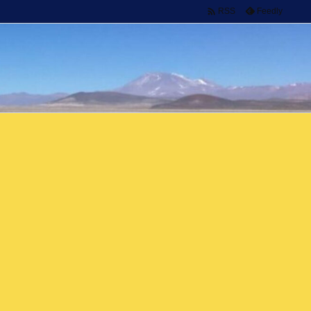

Feedly
RSS