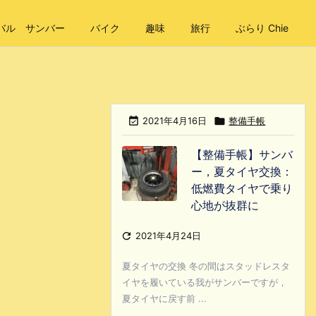
バル サンバー
バイク
趣味
旅行
ぶらり Chie

2021年4月16日

整備手帳
【整備手帳】サンバ
ー，夏タイヤ交換：
低燃費タイヤで乗り
心地が抜群に

2021年4月24日
夏タイヤの交換 冬の間はスタッドレスタ
イヤを履いている我がサンバーですが，
夏タイヤに戻す前 ...