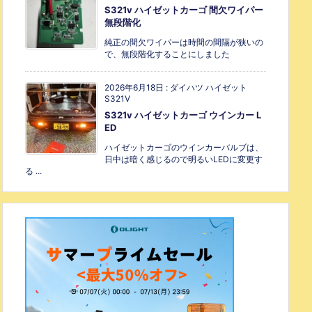
S321v ハイゼットカーゴ 間欠ワイパー
無段階化
純正の間欠ワイパーは時間の間隔が狭いの
で、無段階化することにしました
2026年6月18日
:
ダイハツ ハイゼット
S321V
S321v ハイゼットカーゴ ウインカー L
ED
ハイゼットカーゴのウインカーバルブは、
日中は暗く感じるので明るいLEDに変更す
る ...