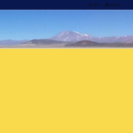

Feedly
RSS