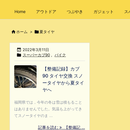
Home
アウトドア
つぶやき
ガジェット
ス

ホーム
>

夏タイヤ

2022年3月11日

スーパーカブ90
,
バイク
【整備記録】カブ
90 タイヤ交換 スノ
ータイヤから夏タイ
ヤへ
福岡県では，今年の冬は雪は積もること
はありませんでした。気温も上がってき
てスノータイヤのま ...
記事を読む
【整備記 ...