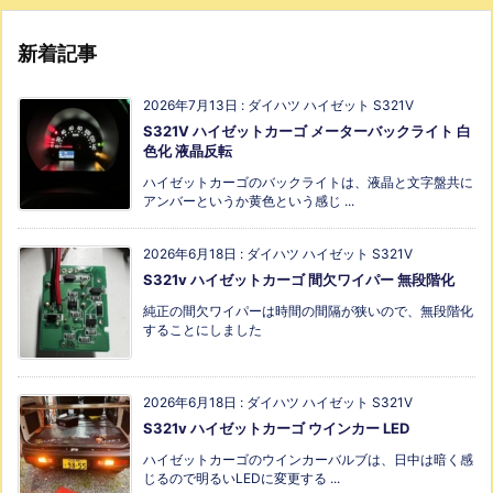
新着記事
2026年7月13日
:
ダイハツ ハイゼット S321V
S321V ハイゼットカーゴ メーターバックライト 白
色化 液晶反転
ハイゼットカーゴのバックライトは、液晶と文字盤共に
アンバーというか黄色という感じ ...
2026年6月18日
:
ダイハツ ハイゼット S321V
S321v ハイゼットカーゴ 間欠ワイパー 無段階化
純正の間欠ワイパーは時間の間隔が狭いので、無段階化
することにしました
2026年6月18日
:
ダイハツ ハイゼット S321V
S321v ハイゼットカーゴ ウインカー LED
ハイゼットカーゴのウインカーバルブは、日中は暗く感
じるので明るいLEDに変更する ...