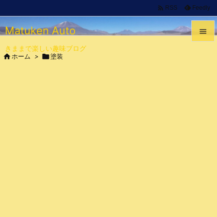

Feedly
RSS
Matuken Auto

きままで楽しい趣味ブログ


ホーム
>

塗装
メニュ

サイド

前へ

次へ

検索