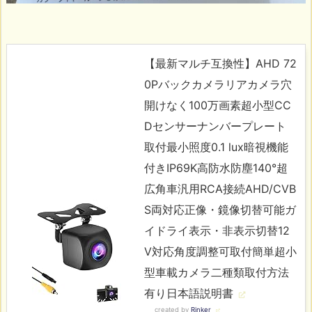
【最新マルチ互換性】AHD 72
0Pバックカメラリアカメラ穴
開けなく100万画素超小型CC
Dセンサーナンバープレート
取付最小照度0.1 lux暗視機能
付きIP69K高防水防塵140°超
広角車汎用RCA接続AHD/CVB
S両対応正像・鏡像切替可能ガ
イドライ表示・非表示切替12
V対応角度調整可取付簡単超小
型車載カメラ二種類取付方法
有り日本語説明書
created by
Rinker