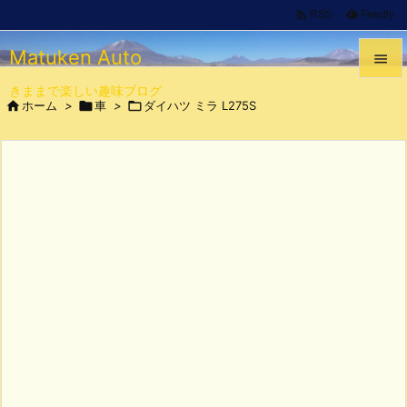

Feedly
RSS
Matuken Auto

きままで楽しい趣味ブログ


ホーム
>

車
>

ダイハツ ミラ L275S
メニュ

サイド

前へ

次へ

検索