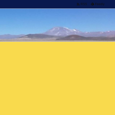

Feedly
RSS