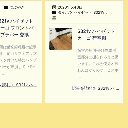
日

つぶやき

2026年5月3日

ダイハツ ハイゼット S321V
,
車
321v ハイゼット
ーゴ フロントバ
S321v ハイゼット
プラバー 交換
カーゴ 荷室棚
回は備忘録程度の記事
荷室の棚 棚受け作成 荷
す。前回リフトアップ
室部分に棚を作ろうと思
スを付けた時にバンプ
います。これを使えと言
バーが破損しているの
わんばかりのサービスホ
...
...
を読む
S321v ハ ...
記事を読む
S321v ハ ...