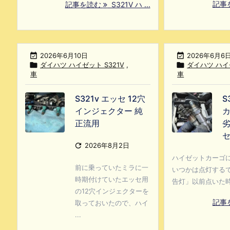
記事
記事を読む
S321V ハ ...

2026年6月10日

2026年6月6

ダイハツ ハイゼット S321V
,

ダイハツ ハイゼ
車
車
S321v エッセ 12穴
S
インジェクター 純
カ
正流用
劣

2026年8月2日
ハイゼットカーゴ
前に乗っていたミラに一
いつかは点灯する
時期付けていたエッセ用
告灯」以前点いた時 .
の12穴インジェクターを
記事
取っておいたので、ハイ
...