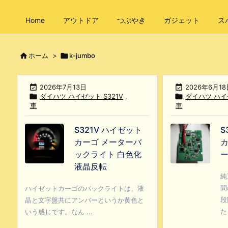
Home
アウトドア
つぶやき
ガジェット
ス

ホーム
>

k-jumbo

2026年7月13日

2026年6月18

ダイハツ ハイゼット S321V
,

ダイハツ ハイゼ
車
車
S321V ハイゼット
S
カーゴ メーターバ
カ
ックライト 白色化
ー
液晶反転
純
間
ハイゼットカーゴのバックライトは、液
段
晶と文字盤共にアンバーというか黄色と
た
いう感じです。なん ...