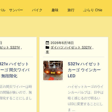
バル サンバー
バイク
趣味
旅行
ぶらり Chie
日

2026年6月18日
ット S321V
,

ダイハツ ハイゼット S321V
,
車
321v ハイゼット
S321v ハイゼット
ーゴ 間欠ワイパ
カーゴ ウインカー
 無段階化
LED
正の間欠ワイパーは時
ハイゼットカーゴのウイ
の間隔が狭いので、無
ンカーバルブは、日中は
階化することにしまし
暗く感じるので明るい
LEDに変更することにし
ま ...