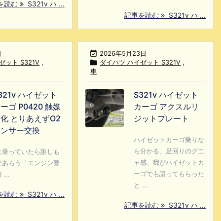
を読む
S321v ハ ...
記事を読む
S321v ハ ...
日

2026年5月23日
ット S321V
,

ダイハツ ハイゼット S321V
,
車
321v ハイゼット
S321v ハイゼット
ーゴ P0420 触媒
カーゴ アクスルリ
化 とりあえずO2
ジットプレート
センサー交換
ハイゼットカーゴ乗りな
ら分かる、足回りのグニ
に乗っていたら誰しも
ャ感、我がハイゼットカ
であろう「エンジン警
ーゴでも譲ってもらった
..
と ...
を読む
S321v ハ ...
記事を読む
S321v ハ ...