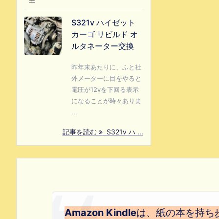
S321v ハイゼット
カーゴ リビルド オ
ルタネーター交換
昨年末あたりに、ふと社
外メーターに目をやると
電圧が12vを下回る表示
になることが時々ありま
...
記事を読む
S321v ハ ...
Amazon Kindle
は、紙の本を持ち