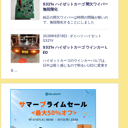
S321v ハイゼットカーゴ 間欠ワイパー
無段階化
純正の間欠ワイパーは時間の間隔が狭いの
で、無段階化することにしました
2026年6月18日
:
ダイハツ ハイゼット
S321V
S321v ハイゼットカーゴ ウインカー L
ED
ハイゼットカーゴのウインカーバルブは、
日中は暗く感じるので明るいLEDに変更す
る ...