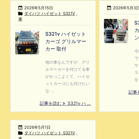

2026年5月15日

2026年5月3

ダイハツ ハイゼット S321V
,
車
S
カ
S321v ハイゼット
ン
カーゴ グリルマー
カー 取付
今
で
他の車なんですが、グリ
サ
ルマーカーを付けてる車
ラ
がかっこよくて、ハイゼ
を 
ットカーゴにも付けたい
な ...
記事
記事を読む
S321v ハ ...

2026年5月1日

ダイハツ ハイゼット S321V
,
車