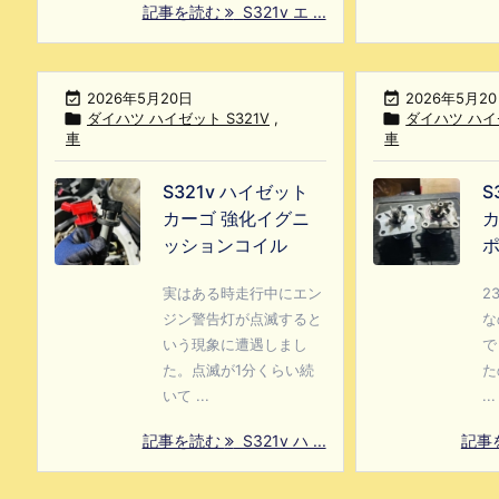
記事を読む
S321v エ ...

2026年5月20日

2026年5月2

ダイハツ ハイゼット S321V
,

ダイハツ ハイゼ
車
車
S321v ハイゼット
S
カーゴ 強化イグニ
カ
ッションコイル
ポ
実はある時走行中にエン
2
ジン警告灯が点滅すると
な
いう現象に遭遇しまし
で
た。点滅が1分くらい続
た
いて ...
...
記事を読む
S321v ハ ...
記事