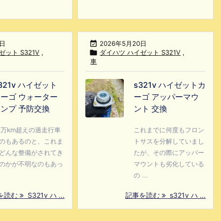
0日

2026年5月20日
ット S321V
,

ダイハツ ハイゼット S321V
,
車
321v ハイゼット
s321v ハイゼットカ
ーゴ ウォーター
ーゴ アッパーマウ
ンプ 予防交換
ント 交換
3万km超えの過走行車
これまでに何度もフロン
のもあるのと、これま
トサスを分解していまし
どんな整備がされてき
たが、その際にアッパー
のかが不明なのもあっ
マウントも劣化している
の ...
を読む
S321v ハ ...
記事を読む
s321v ハ ...