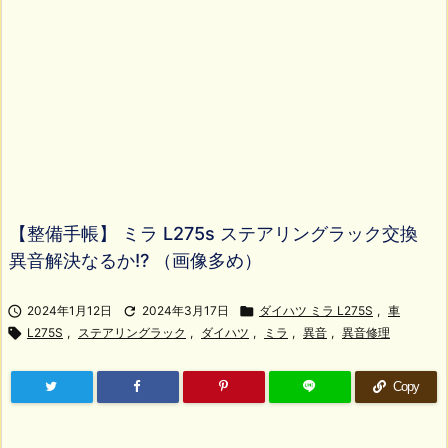
【整備手帳】 ミラ L275s ステアリングラック交換
異音解決なるか!? （画像多め）

2024年1月12日

2024年3月17日

ダイハツ ミラ L275S
,
車

L275S
,
ステアリングラック
,
ダイハツ
,
ミラ
,
異音
,
異音修理
Copy