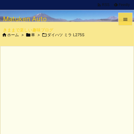

Feedly
RSS
Matuken Auto

きままで楽しい趣味ブログ


ホーム
>

車
>

ダイハツ ミラ L275S
メニュ

サイド

前へ

次へ

検索