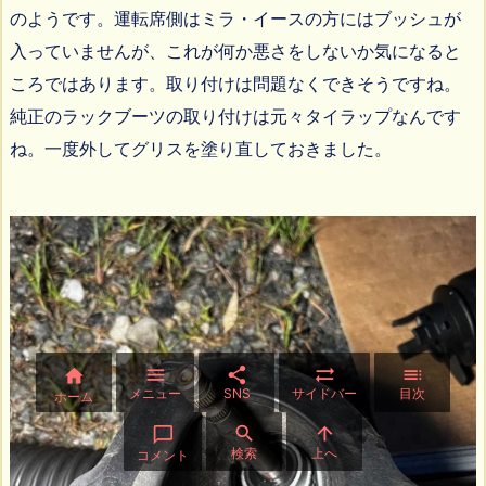
のようです。運転席側はミラ・イースの方にはブッシュが
入っていませんが、これが何か悪さをしないか気になると
ころではあります。取り付けは問題なくできそうですね。
純正のラックブーツの取り付けは元々タイラップなんです
ね。一度外してグリスを塗り直しておきました。





メニュー
SNS
サイドバー
目次
ホーム



検索
上へ
コメント