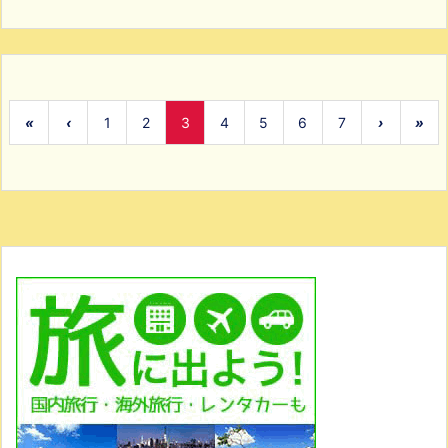
«
‹
1
2
3
4
5
6
7
›
»