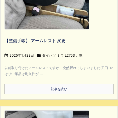
【整備手帳】 アームレスト 変更

2025年1月28日

ダイハツ ミラ L275S
,
車
以前取り付けたアームレストですが、突然折れてしまいました(T_T) や
はり中華品は耐久性が ...
記事を読む