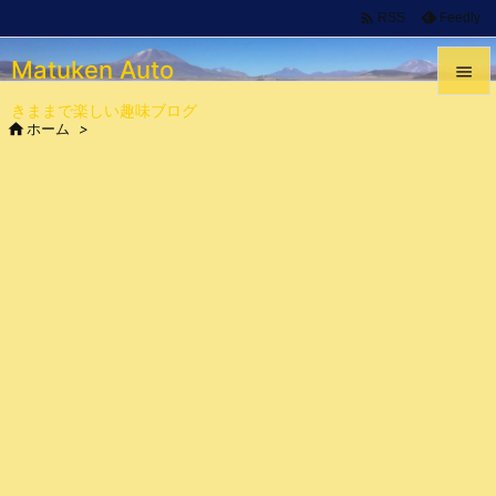

Feedly
RSS
Matuken Auto

きままで楽しい趣味ブログ


ホーム
>
メニュ

サイド

前へ

次へ

検索