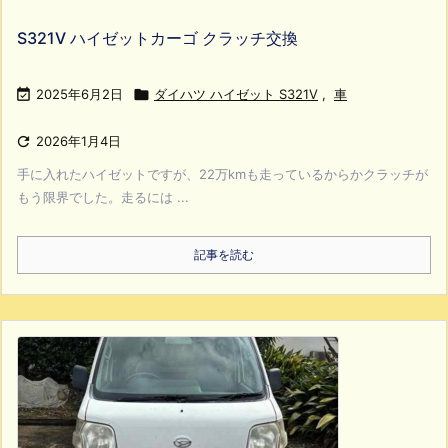
S321V ハイゼットカーゴ クラッチ交換

2025年6月2日

ダイハツ ハイゼット S321V
,
車

2026年1月4日
手に入れたハイゼットですが、22万kmも走っているからかクラッチが
もう限界でした。走るには ...
記事を読む