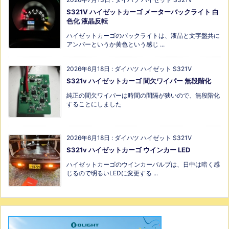
S321V ハイゼットカーゴ メーターバックライト 白
色化 液晶反転
ハイゼットカーゴのバックライトは、液晶と文字盤共に
アンバーというか黄色という感じ ...
2026年6月18日
:
ダイハツ ハイゼット S321V
S321v ハイゼットカーゴ 間欠ワイパー 無段階化
純正の間欠ワイパーは時間の間隔が狭いので、無段階化
することにしました
2026年6月18日
:
ダイハツ ハイゼット S321V
S321v ハイゼットカーゴ ウインカー LED
ハイゼットカーゴのウインカーバルブは、日中は暗く感
じるので明るいLEDに変更する ...