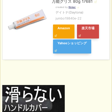
万能グリス 80g 17681
created by
Rinker
デイトナ(Daytona)
jumbo19840e-22
Amazon
楽天市場
Yahooショッピング