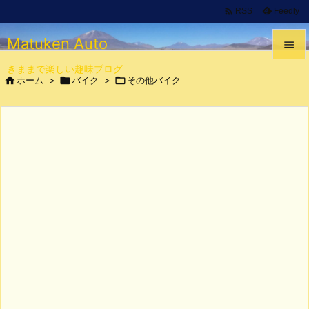

Feedly
RSS
Matuken Auto

きままで楽しい趣味ブログ


ホーム
>

バイク
>

その他バイク
メニュ

サイド

前へ

次へ

検索