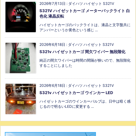
2026年7月13日
:
ダイハツ ハイゼット S321V
S321V ハイゼットカーゴ メーターバックライト 白
色化 液晶反転
ハイゼットカーゴのバックライトは、液晶と文字盤共に
アンバーというか黄色という感じ ...
2026年6月18日
:
ダイハツ ハイゼット S321V
S321v ハイゼットカーゴ 間欠ワイパー 無段階化
純正の間欠ワイパーは時間の間隔が狭いので、無段階化
することにしました
2026年6月18日
:
ダイハツ ハイゼット S321V
S321v ハイゼットカーゴ ウインカー LED
ハイゼットカーゴのウインカーバルブは、日中は暗く感
じるので明るいLEDに変更する ...