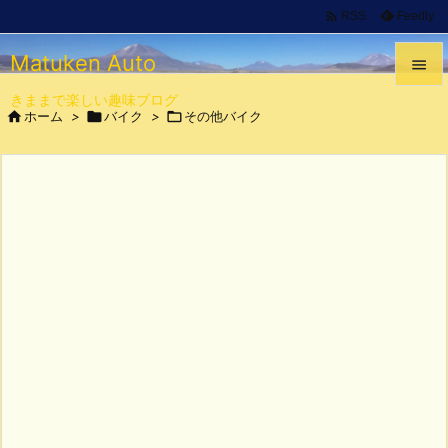

Feedly
RSS
Matuken Auto

きままで楽しい趣味ブログ


ホーム
>

バイク
>

その他バイク
メニュ

サイド

前へ

次へ

検索