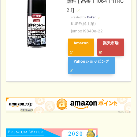
塗料 [ 品番 ] 1064 [HTRC
2.1]
created by
Rinker
KURE(呉工業)
jumbo19840e-22
Amazon
楽天市場
Yahooショッピング