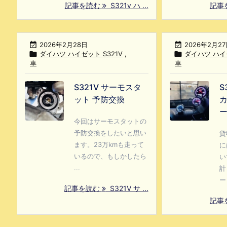
記事を読む
S321v ハ ...
記事

2026年2月28日

2026年2月2

ダイハツ ハイゼット S321V
,

ダイハツ ハイゼ
車
車
S321V サーモスタ
S
ット 予防交換
カ
今回はサーモスタットの
予防交換をしたいと思い
貨
ます。23万kmも走って
に
いるので、もしかしたら
い
...
計
ー 
記事を読む
S321V サ ...
記事