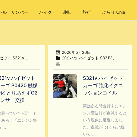
バル サンバー
バイク
趣味
旅行
ぶらり Chie
日

2026年5月20日
ット S321V
,

ダイハツ ハイゼット S321V
,
車
321v ハイゼット
S321v ハイゼット
ーゴ P0420 触媒
カーゴ 強化イグニ
化 とりあえずO2
ッションコイル
センサー交換
実はある時走行中にエン
ジン警告灯が点滅すると
に乗っていたら誰しも
いう現象に遭遇しまし
であろう「エンジン警
た。点滅が1分くらい続
..
いて ...