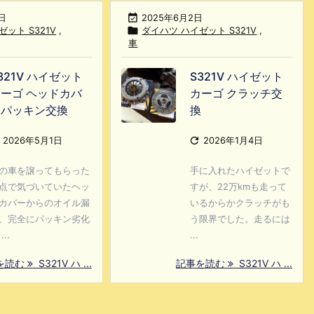
日

2025年6月2日
ット S321V
,

ダイハツ ハイゼット S321V
,
車
321V ハイゼット
S321V ハイゼット
ーゴ ヘッドカバ
カーゴ クラッチ交
ーパッキン交換
換
2026年5月1日

2026年1月4日
の車を譲ってもらった
手に入れたハイゼットで
点で気づいていたヘッ
すが、22万kmも走って
カバーからのオイル漏
いるからかクラッチがも
、完全にパッキン劣化
う限界でした。走るには
...
...
を読む
S321V ハ ...
記事を読む
S321V ハ ...