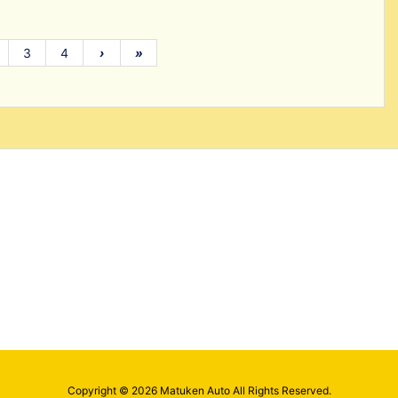
3
4
›
»
Copyright ©
2026
Matuken Auto
All Rights Reserved.