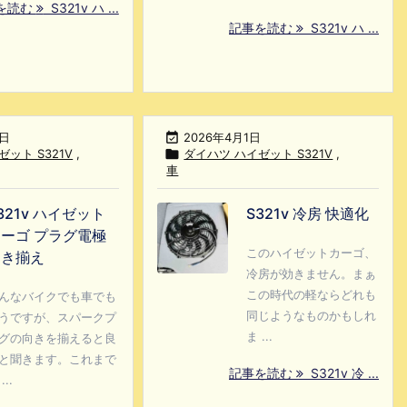
を読む
S321v ハ ...
記事を読む
S321v ハ ...
5日

2026年4月1日
ット S321V
,

ダイハツ ハイゼット S321V
,
車
321v ハイゼット
S321v 冷房 快適化
ーゴ プラグ電極
このハイゼットカーゴ、
向き揃え
冷房が効きません。まぁ
この時代の軽ならどれも
んなバイクでも車でも
同じようなものかもしれ
うですが、スパークプ
ま ...
グの向きを揃えると良
と聞きます。これまで
記事を読む
S321v 冷 ...
...