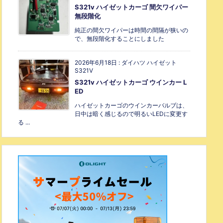
S321v ハイゼットカーゴ 間欠ワイパー
無段階化
純正の間欠ワイパーは時間の間隔が狭いの
で、無段階化することにしました
2026年6月18日
:
ダイハツ ハイゼット
S321V
S321v ハイゼットカーゴ ウインカー L
ED
ハイゼットカーゴのウインカーバルブは、
日中は暗く感じるので明るいLEDに変更す
る ...