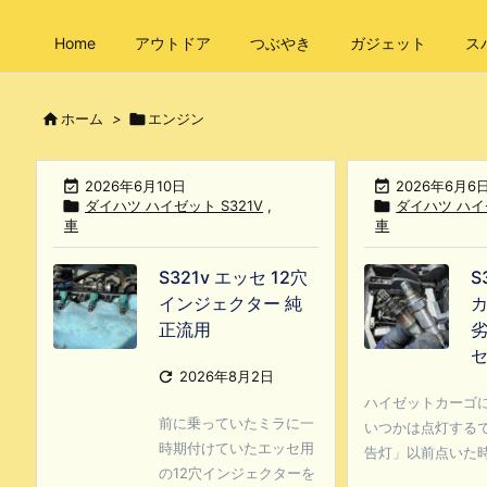
Home
アウトドア
つぶやき
ガジェット
ス

ホーム
>

エンジン

2026年6月10日

2026年6月6

ダイハツ ハイゼット S321V
,

ダイハツ ハイゼ
車
車
S321v エッセ 12穴
S
インジェクター 純
カ
正流用
劣

2026年8月2日
ハイゼットカーゴ
前に乗っていたミラに一
いつかは点灯する
時期付けていたエッセ用
告灯」以前点いた時 .
の12穴インジェクターを