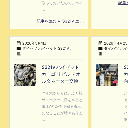
記事
取っておいたので、ハイ
...
記事を読む
S321v エ ...

2026年5月1日

2026年4月2

ダイハツ ハイゼット S321V
,

ダイハツ ハイゼ
車
車
S321v ハイゼット
S
カーゴ リビルド オ
カ
ルタネーター交換
昨年末あたりに、ふと社
ど
外メーターに目をやると
そ
電圧が12vを下回る表示
ラ
になることが時々ありま
い
...
乗 