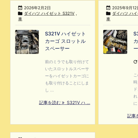

2026年2月2日

2025年9月12

ダイハツ ハイゼット S321V
,

ダイハツ ハイゼ
車
車
S321V ハイゼット
S
カーゴ スロットル
カ
スペーサー
前のミラでも取り付けて

いたスロットルスペーサ
こ
ーをハイゼットカーゴに
時
も取り付けることにしま
ド
し ...
れ
記事を読む
S321V ハ ...
に 
記事