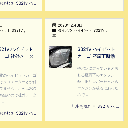
を読む
S321v ハ ...
7日

2026年2月3日
ット S321V
,

ダイハツ ハイゼット S321V
,
車
321v ハイゼット
S321V ハイゼット
ーゴ 社外メータ
カーゴ 座席下断熱
ー
軽バンに乗っていると感
じる座席下のエンジン
物のハイゼットカーゴ
熱、旧サンバーだったら
はタコメーターとか付
エンジンが後ろにあった
てませんし、今は水温
ので ...
も無いので社外メータ
...
記事を読む
S321V ハ ...
を読む
S321v ハ ...