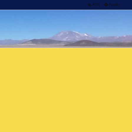

Feedly
RSS