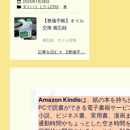

2025年1月28日

ダイハツ ミラ L275S
,
車
【整備手帳】オイル
交換 備忘録
備忘録。オイル交換
記事を読む
【整備手 ...
Amazon Kindle
は、紙の本を持ち
PCで読書ができる電子書籍サービ
小説、ビジネス書、実用書、漫画
通勤時間やちょっとした空き時間